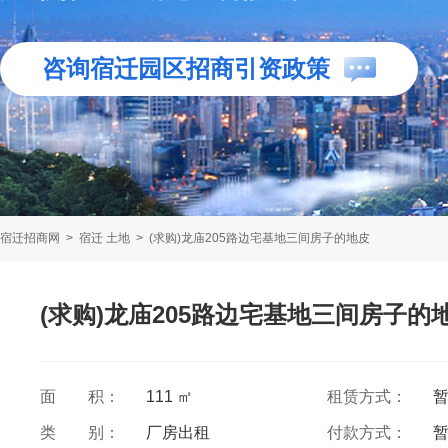
咨询宿迁园区招商引资政策
宿迁招商网
>
宿迁 土地
>
(求购)龙庙205路边宅基地三间房子的地皮
(求购)龙庙205路边宅基地三间房子的
面 积：
111 ㎡
租赁方式：
类 别：
厂房出租
付款方式：